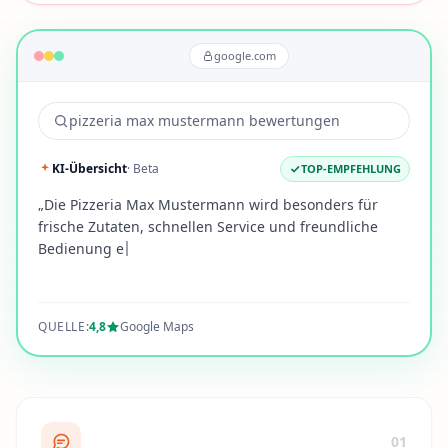
google.com
pizzeria max mustermann bewertungen
KI-Übersicht
· Beta
TOP-EMPFEHLUNG
„
D
i
e
P
i
z
z
e
r
i
a
M
a
x
M
u
s
t
e
r
m
a
n
n
w
i
r
d
b
e
s
o
n
d
e
r
s
f
ü
r
f
r
i
s
c
h
e
Z
u
t
a
t
e
n
,
s
c
h
n
e
l
l
e
n
S
e
r
v
i
c
e
u
n
d
f
r
e
u
n
d
l
i
c
h
e
B
e
d
i
e
n
u
n
g
e
m
p
f
o
h
l
e
n
.
T
o
p
-
B
e
w
e
r
t
u
n
g
e
n
QUELLE:
4,8
Google Maps
01