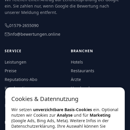
ein. Sie zahlen nur, wenn Google die Bewertung nach
unserer Meldung entfernt.
01579-2655090
info@bewertungen.online
SERVICE
BRANCHEN
Leistungen
Hotels
Preise
Restaurants
Reputations-Abo
Ärzte
Kundenstimmen
Handwerk
FAQs
Autohäuser
Cookies & Datennutzung
Blog
Wir setzen
unverzichtbare Basis-Cookies
ein. Optional
nutzen wir Cookies zur
Analyse
und für
Marketing
(Google Ads, Bing Ads, Meta). Weitere Infos in der
RECHTLICHES
Datenschutzerklärung
. Ihre Auswahl können Sie