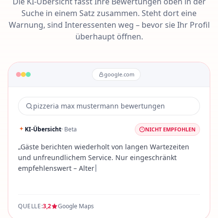
Die KI-Übersicht fasst Ihre Bewertungen oben in der
Suche in einem Satz zusammen. Steht dort eine
Warnung, sind Interessenten weg – bevor sie Ihr Profil
überhaupt öffnen.
google.com
pizzeria max mustermann bewertungen
KI-Übersicht
· Beta
NICHT EMPFOHLEN
„
G
ä
s
t
e
b
e
r
i
c
h
t
e
n
w
i
e
d
e
r
h
o
l
t
v
o
n
l
a
n
g
e
n
W
a
r
t
e
z
e
i
t
e
n
u
n
d
u
n
f
r
e
u
n
d
l
i
c
h
e
m
S
e
r
v
i
c
e
.
N
u
r
e
i
n
g
e
s
c
h
r
ä
n
k
t
e
m
p
f
e
h
l
e
n
s
w
e
r
t
–
A
l
t
e
r
n
a
t
i
v
e
n
i
n
d
e
r
N
ä
h
e
s
c
h
n
e
QUELLE:
3,2
Google Maps