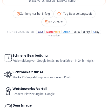
🔒 SSL-verschlüsselt · DSGVO-konform
Zahlung nur bei Erfolg
1 Tag Bearbeitungszeit
ab 29,90 €
SICHER ZAHLEN MIT
VISA
Master
card
AMEX
SEPA
Pay
G
Pay
via
stripe
Schnelle Bearbeitung
Rückmeldung von Google im Schnellverfahren in 24 h möglich
Sichtbarkeit für AI
Starke KI-Empfehlung dank sauberem Profil
Wettbewerbs-Vorteil
Bessere Platzierung bei Google
Dein Image